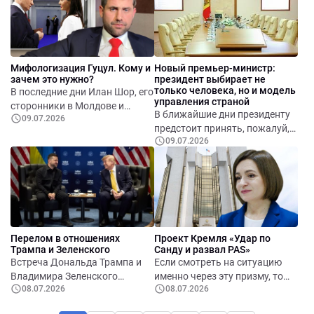
же: словно из груди выдернули
пожары.
клапан – и стало
безвоздушно. Пусть на час, на
день, на неделю… А может, и
навсегда, потому что таких
Мифологизация Гуцул. Кому и
Новый премьер-министр:
людей не заменяют.
зачем это нужно?
президент выбирает не
только человека, но и модель
В последние дни Илан Шор, его
управления страной
сторонники в Молдове и
В ближайшие дни президенту
09.07.2026
российская пропагандистская
предстоит принять, пожалуй,
машина практически
09.07.2026
самое важное кадровое
одновременно начали
решение за весь период своего
создавать новый
президентства. Речь идёт не
политический образ Евгении
просто о назначении нового
Гуцул.
премьер-министра.
Фактически будет определено,
по какой модели Молдова
Перелом в отношениях
Проект Кремля «Удар по
будет развиваться в
Трампа и Зеленского
Санду и развал PAS»
ближайшие годы.
Встреча Дональда Трампа и
Если смотреть на ситуацию
Владимира Зеленского
именно через эту призму, то
08.07.2026
08.07.2026
показала, что отношения
конечная стратегическая цель
между двумя лидерами вышли
выглядит очевидной: