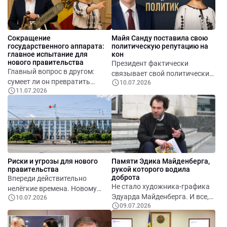
компенсациями, программами
переподготовки, помощью в
трудоустройстве и
Сокращение
Майя Санду поставила свою
поддержкой тех, кто решит
государственного аппарата:
политическую репутацию на
открыть собственное дело.
главное испытание для
кон
нового правительства
Президент фактически
Главный вопрос в другом:
связывает свой политический
сумеет ли он превратить
10.07.2026
авторитет с человеком,
11.07.2026
символическую «бензопилу» в
предлагающим не
инструмент глубокой
косметические изменения, а
модернизации государства, а
глубокую перестройку
не просто в средство
государственного управления
сокращения чиновников.
и экономики.
Риски и угрозы для нового
Памяти Эдика Майденберга,
правительства
рукой которого водила
доброта
Впереди действительно
Не стало художника-графика
нелёгкие времена. Новому
Эдуарда Майденберга. И все,
10.07.2026
правительству придётся
09.07.2026
кто знал его, почувствовали в
одновременно строить,
тот миг синхронно одно и то
ремонтировать и тушить