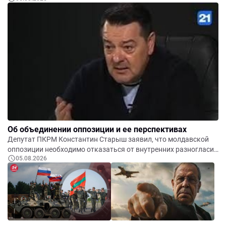
выталкивать бизнес в тень, а может создавать стимулы
работать честно и инвестировать. Поэтому любая налоговая
реформа похожа на проход между Сциллой и Харибдой. На
мой взгляд, правительству Василе Тофана этот сложный
маршрут в целом удалось пройти.
Об объединении оппозиции и ее перспективах
Депутат ПКРМ Константин Старыш заявил, что молдавской
оппозиции необходимо отказаться от внутренних разногласий
05.08.2026
и сформировать единый фронт, если она рассчитывает
добиться смены власти.