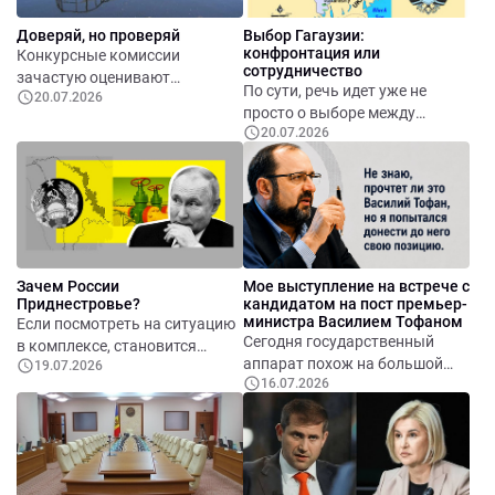
национальной культуры или
Доверяй, но проверяй
Выбор Гагаузии:
традиционных праздников
конфронтация или
Конкурсные комиссии
ради членства в ЕС.
сотрудничество
зачастую оценивают
По сути, речь идет уже не
20.07.2026
документы, формально
просто о выборе между
предоставленные
20.07.2026
различными политическими
участниками, но не всегда
силами. Речь идет о выборе
располагают возможностями,
стратегии развития региона на
временем или специалистами
ближайшие десятилетия.
для проверки технической
Именно этот выбор определит,
реалистичности обещаний. В
какой увидят Гагаузию
результате преимущество
следующие поколения ее
может получить не тот, кто
Зачем России
Мое выступление на встрече с
жителей.
предлагает наиболее
Приднестровье?
кандидатом на пост премьер-
надёжное и выполнимое
министра Василием Тофаном
Если посмотреть на ситуацию
Сегодня государственный
решение, а тот, кто указал
в комплексе, становится
аппарат похож на большой
самые привлекательные
19.07.2026
очевидно, что Приднестровье
16.07.2026
автомобиль, который
цифры.
для России никогда не было
потребляет много топлива, но
исключительно гуманитарным
едет не так быстро, как
проектом. Это одновременно:
хотелось бы.Чиновников
источник многомиллиардных
становится больше,
коррупционных выгод,