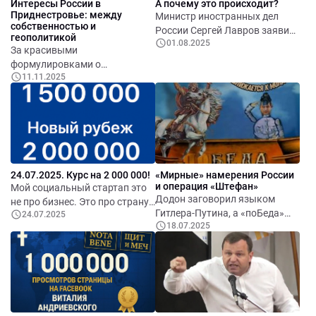
Интересы России в
А почему это происходит?
Приднестровье: между
Министр иностранных дел
собственностью и
России Сергей Лавров заявил,
геополитикой
01.08.2025
что Европа «почти полностью
За красивыми
погрузилась в русофобский
формулировками о
угар, а её милитаризация
11.11.2025
«миротворчестве» и «защите
становится, по сути,
граждан» скрывается
бесконтрольной».
гибридная стратегия Кремля:
контроль через зависимость,
присутствие и страх.
24.07.2025. Курс на 2 000 000!
«Мирные» намерения России
и операция «Штефан»
Мой социальный стартап это
Додон заговорил языком
не про бизнес. Это про страну,
Гитлера-Путина, а «поБеда»
24.07.2025
про то, что важно. Это
18.07.2025
Шора, не сумев донести с
социально-политические
экранов даже примитивно
проекты, в которые я вложил
состряпанный в Кремле миф
веру, опыт и убеждённость,
попала в историю. В
что Молдова достойна
настоящую историю фейков и
большего.
мифов, которые сегодня
Москва транслирует на