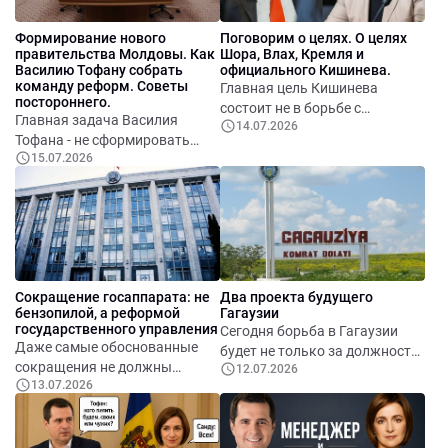
документов больше, процедур
инструмент политического
больше. А эффективность
влияния на Молдову, военный
Формирование нового
Поговорим о целях. О целях
растет гораздо медленнее.
и геополитический плацдарм в
правительства Молдовы. Как
Шора, Влах, Кремля и
регионе.
Василию Тофану собрать
официального Кишинева.
команду реформ. Советы
Главная цель Кишинева
постороннего.
состоит не в борьбе с
Главная задача Василия
14.07.2026
Гагаузией, а в борьбе за
Тофана - не сформировать
Гагаузию: за ее развитие,
15.07.2026
«правительство своих людей»,
безопасность, благополучие и
а создать правительство
полноценное участие в
результатов.
европейской модернизации
Республики Молдова.
Сокращение госаппарата: не
Два проекта будущего
бензопилой, а реформой
Гагаузии
государственного управления
Сегодня борьба в Гагаузии
Даже самые обоснованные
будет не только за должность
сокращения не должны
12.07.2026
башкана и депутатские
13.07.2026
превращаться в социальную
мандаты. Народ будет
катастрофу. Они должны
выбирать модель будущего
проводиться постепенно,
автономии.
сопровождаться достойными