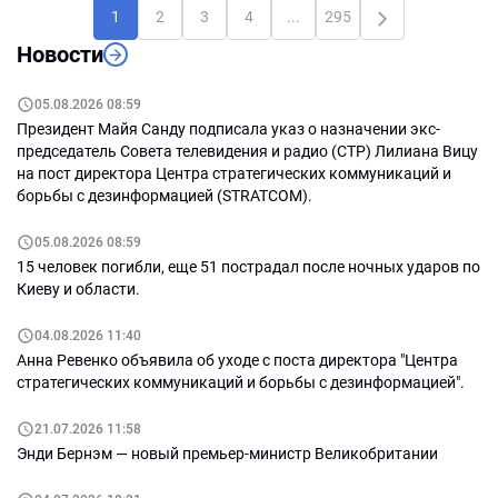
из периода взаимного
максимально ослабить
1
2
3
4
...
295
недоверия и постепенно
нынешнюю власть и
Новости
переходят в более
замедлить европейскую
конструктивную фазу. По её
интеграцию Республики
итогам можно сделать
Молдова. Именно такой
05.08.2026 08:59
несколько важных выводов.
результат полностью
Президент Майя Санду подписала указ о назначении экс-
соответствует политическим
председатель Совета телевидения и радио (СТР) Лилиана Вицу
интересам Кремля, который на
на пост директора Центра стратегических коммуникаций и
протяжении многих лет
борьбы с дезинформацией (STRATCOM).
последовательно выступает
против сближения Молдовы с
05.08.2026 08:59
Европейским союзом.
15 человек погибли, еще 51 пострадал после ночных ударов по
Киеву и области.
04.08.2026 11:40
Анна Ревенко объявила об уходе с поста директора "Центра
стратегических коммуникаций и борьбы с дезинформацией".
21.07.2026 11:58
Энди Бернэм — новый премьер-министр Великобритании