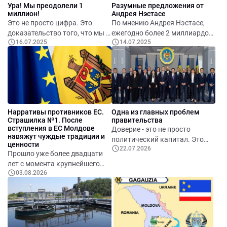
Ура! Мы преодолели 1
Разумные предложения от
Молдову.
миллион!
Андрея Нэстасе
Это не просто цифра. Это
По мнению Андрея Нэстасе,
доказательство того, что мы с
ежегодно более 2 миллиардов
16.07.2025
14.07.2025
вами создали ведущую
леев расходуется впустую. Это
информационную площадку
деньги, которые можно и
Молдовы. Площадку, где
нужно направлять на нужды
всерьёз обсуждаются
граждан: на достойные
важнейшие направления
зарплаты и пенсии, на
развития страны. Где
здравоохранение и
рождаются идеи, звучит
образование, на поддержку
Нарративы противников ЕС.
Одна из главных проблем
критика, предлагаются
сельского хозяйства, на
Страшилка №1. После
правительства
решения. Здесь формируется
ремонт дорог. Но для этого
вступления в ЕС Молдове
Доверие - это не просто
новый образ Молдовы -
нужно навести элементарный
навяжут чуждые традиции и
политический капитал. Это
креативной, думающей,
порядок в управлении
ценности
22.07.2026
фундамент эффективного
Прошло уже более двадцати
работающей и побеждающей!
государством.
государства. И именно с его
лет с момента крупнейшего
восстановления начинается
03.08.2026
расширения Европейского
настоящая модернизация
союза. За это время нет ни
Молдовы.
одного примера, когда страну
заставили отказаться от
собственного языка,
православной веры,