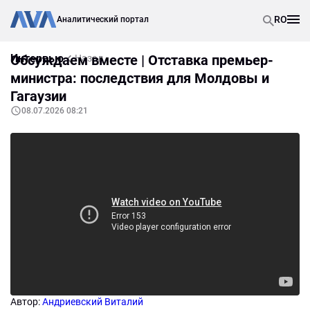
RO
Аналитический портал
Интервью
Обсуждаем вместе | Отставка премьер-
Назад
министра: последствия для Молдовы и
Гагаузии
08.07.2026 08:21
Автор:
Андриевский Виталий