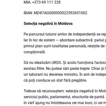
MIA: +373 69 111 228
IBAN: MD87AG000000022592651002
Selecția negativă în Moldova
Pe parcursul tuturor anilor de independență se re
Iar în loc de sistem — abordare subiectivă: pariul 
primul plan sunt loialitatea personală, relațiile de
corupțională.
Să nu idealizăm URSS. Și acolo funcționa factorul s
existau filtre. Nu puteai sări peste trepte. Chiar 
un laborant nu devenea ministru. În anii de indepen
că poți conduce un stat fără pregătire.
Trebuie să recunoaștem: selecția negativă în Mol
serviciul public, parlamentul, structurile de part
în vârf ajung nu întotdeauna cei mai buni, ci cei m