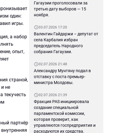
Гагаузии проголосовали за
 пронизывает
третью дату выборов — 15
ноября.
изм один:
авил игры.
03.07.2026 17:20
Валентин Гайдаржи – депутат от
ция, а набор
села Карбалия избран
олнять
председатель Народного
ение, опыт,
собрания Гагаузии.
ляет
02.07.2026 21:48
Александру Мунтяну подал в
отставку с поста премьер-
ния страной,
министра Молдовы.
 и не
а текучесть
02.07.2026 21:39
ом
Фракция PAS инициировала
создание специальной
парламентской комиссии,
которая проверит, как
ьный партнёр
управляются госпредприятия и
: внутренняя
расходуются их средства.