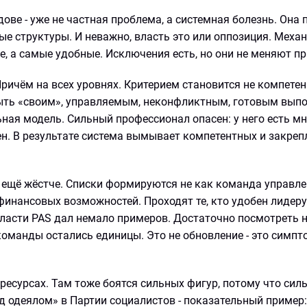
ове - уже не частная проблема, а системная болезнь. Она
ые структуры. И неважно, власть это или оппозиция. Механ
, а самые удобные. Исключения есть, но они не меняют пр
ричём на всех уровнях. Критерием становится не компетен
ыть «своим», управляемым, неконфликтным, готовым вып
ная модель. Сильный профессионал опасен: у него есть мн
сен. В результате система вымывает компетентных и закреп
 ещё жёстче. Списки формируются не как команда управле
финансовых возможностей. Проходят те, кто удобен лидеру
власти PAS дал немало примеров. Достаточно посмотреть н
команды остались единицы. Это не обновление - это симпт
в ресурсах. Там тоже боятся сильных фигур, потому что сил
д одеялом» в Партии социалистов - показательный пример