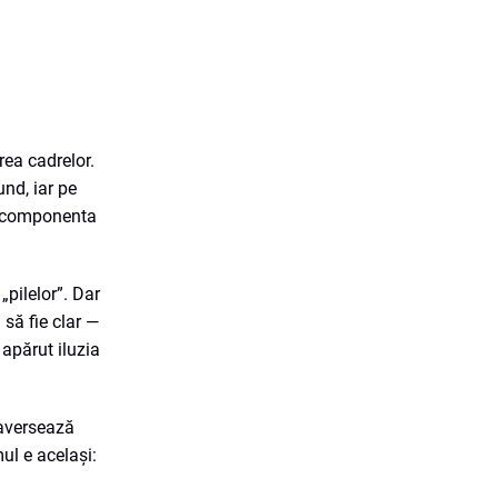
rea cadrelor.
und, iar pe
ea, componenta
„pilelor”. Dar
 să fie clar —
 apărut iluzia
raversează
ul e același: