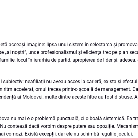
petă aceeași imagine: lipsa unui sistem în selectarea și promova
pe „ai noștri”, unde profesionalismul și eficiența trec pe plan sec
 familie, locul în ierarhia de partid, apropierea de lider și, ades
ubiectiv: neafiliații nu aveau acces la carieră, exista și efectul 
și în ritm accelerat, omul trecea printr-o școală de management. Ca
dență ai Moldovei, multe dintre aceste filtre au fost distruse. A
dova nu mai e o problemă punctuală, ci o boală sistemică. Ea t
id. Nu contează dacă vorbim despre putere sau opoziție. Mecanism
ai comozi. Există excepții, dar ele nu schimbă regulile jocului.