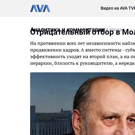
Видео на AVA TV
Аналитика и комментарии
Назад
Отрицательный отбор в Мо
На протяжении всех лет независимости наблюд
продвижении кадров. А вместо системы - суб
эффективность уходят на второй план, а на п
иерархии, близость к руководителю, а неред