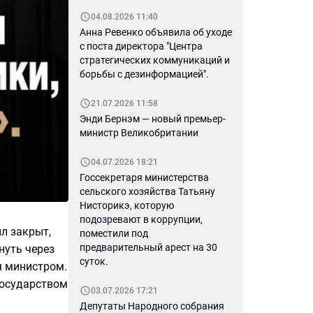
04.08.2026 11:40
Анна Ревенко объявила об уходе
с поста директора "Центра
стратегических коммуникаций и
борьбы с дезинформацией".
21.07.2026 11:58
Энди Бернэм — новый премьер-
министр Великобритании
04.07.2026 18:21
Госсекретаря министерства
сельского хозяйства Татьяну
Нисторикэ, которую
подозревают в коррупции,
л закрыт,
поместили под
предварительный арест на 30
нуть через
суток.
я министром.
государством
03.07.2026 17:21
Депутаты Народного собрания