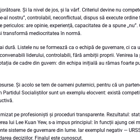
orătoare. Și la nivel de jos, și la vârf. Criteriul devine nu compet
de-al nostru”, controlabil, neconflictual, dispus să execute ordine f
e periculos: are opinie, experiență, capacitatea de a spune „nu”. 
și transformă mediocritatea în normă.
 mai dură. Listele nu se formează ca o echipă de guvernare, ci ca 
i convenabili liderului, controlabili, fără ambiții proprii. Venirea l
rotația de cadre din guvern: din echipa inițială au rămas foarte pu
resurse. Și acolo se tem de oameni puternici, pentru că un parten
Partidul Socialiștilor sunt un exemplu elocvent: există competiț
uctivă.
izat pe profesioniști și proceduri transparente. Rezultatul: stat 
rea lui Lee Kuan Yew, s-a impus principiul: în funcții ajung cei m
iente sisteme de guvernare din lume. Iar exemplul negativ — URSS
area deciziilor. Finalul este cunoscut.