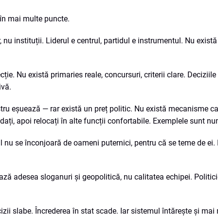
în mai multe puncte.
 nu instituții. Liderul e centrul, partidul e instrumentul. Nu exist
ie. Nu există primaries reale, concursuri, criterii clare. Deciziile
ivă.
istru eșuează — rar există un preț politic. Nu există mecanisme c
ăudați, apoi relocați în alte funcții confortabile. Exemplele sunt 
rul nu se înconjoară de oameni puternici, pentru că se teme de ei.
ază adesea sloganuri și geopolitică, nu calitatea echipei. Politici
zii slabe. Încrederea în stat scade. Iar sistemul întărește și mai m