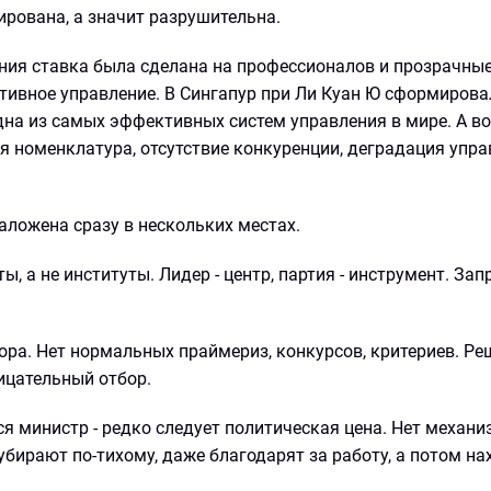
ирована, а значит разрушительна.
ония ставка была сделана на профессионалов и прозрачны
ктивное управление. В Сингапур при Ли Куан Ю сформирова
 одна из самых эффективных систем управления в мире. А в
я номенклатура, отсутствие конкуренции, деградация упр
аложена сразу в нескольких местах.
ы, а не институты. Лидер - центр, партия - инструмент. Зап
бора. Нет нормальных праймериз, конкурсов, критериев. Р
ицательный отбор.
ся министр - редко следует политическая цена. Нет механи
ирают по-тихому, даже благодарят за работу, а потом на