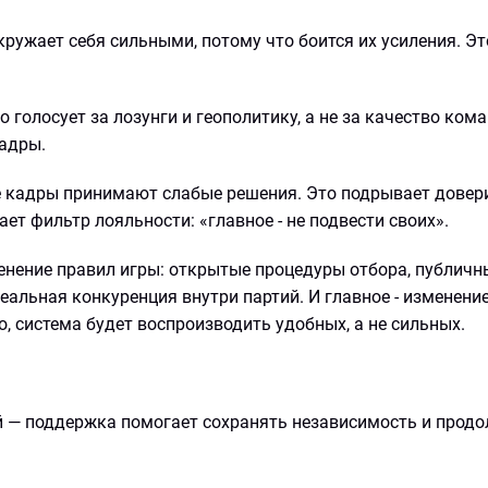
окружает себя сильными, потому что боится их усиления. Эт
 голосует за лозунги и геополитику, а не за качество ком
кадры.
е кадры принимают слабые решения. Это подрывает довер
ает фильтр лояльности: «главное - не подвести своих».
менение правил игры: открытые процедуры отбора, публич
еальная конкуренция внутри партий. И главное - изменени
о, система будет воспроизводить удобных, а не сильных.
 — поддержка помогает сохранять независимость и прод