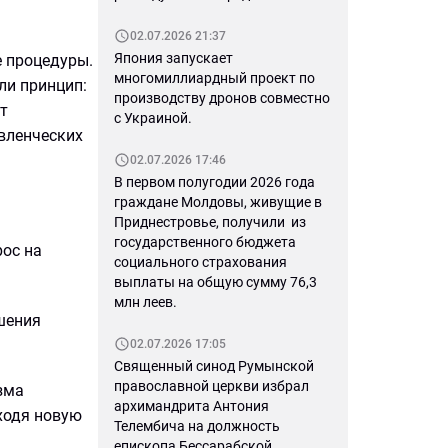
02.07.2026 21:37
Япония запускает
е процедуры.
многомиллиардный проект по
ли принцип:
производству дронов совместно
от
с Украиной.
авленческих
02.07.2026 17:46
В первом полугодии 2026 года
граждане Молдовы, живущие в
Приднестровье, получили из
государственного бюджета
рос на
социального страхования
выплаты на общую сумму 76,3
млн леев.
ешения
02.07.2026 17:05
Священный синод Румынской
православной церкви избрал
зма
архимандрита Антония
ходя новую
Телембича на должность
епископа Бессарабской