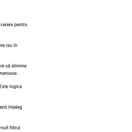
ă cerere pentru
 se iau în
are să elimine
numeroase.
 Este logica
enii înțeleg
ult filtrul