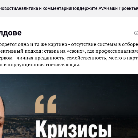
Новости
Аналитика и комментарии
Поддержите AVA
Наши Проекты
лдове
ается одна и та же картина - отсутствие системы в отборе
ъективный подход: ставка на «своих», где профессионализм
ервом - личная преданность, семейственность, место в пар
ко и коррупционная составляющая.