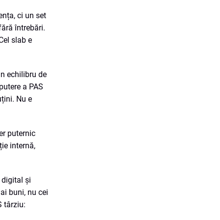
ența, ci un set
ără întrebări.
Cel slab e
un echilibru de
a putere a PAS
țini. Nu e
er puternic
ie internă,
digital și
ai buni, nu cei
 târziu: