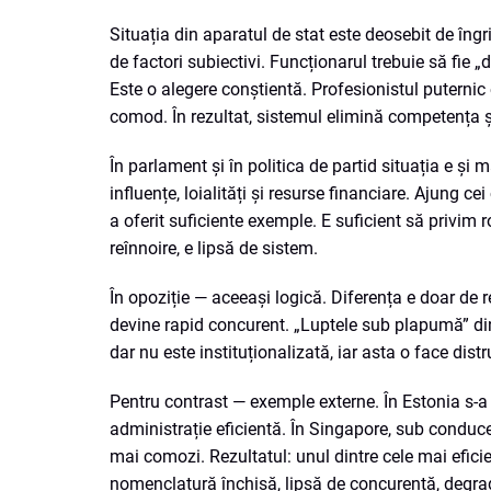
Situația din aparatul de stat este deosebit de îngrij
de factori subiectivi. Funcționarul trebuie să fie „
Este o alegere conștientă. Profesionistul puternic 
comod. În rezultat, sistemul elimină competența 
În parlament și în politica de partid situația e și
influențe, loialități și resurse financiare. Ajung ce
a oferit suficiente exemple. E suficient să privim 
reînnoire, e lipsă de sistem.
În opoziție — aceeași logică. Diferența e doar de 
devine rapid concurent. „Luptele sub plapumă” din 
dar nu este instituționalizată, iar asta o face distr
Pentru contrast — exemple externe. În Estonia s-a m
administrație eficientă. În Singapore, sub conduce
mai comozi. Rezultatul: unul dintre cele mai efic
nomenclatură închisă, lipsă de concurență, degrad