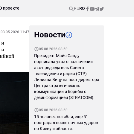
О проекте
RU
RO
03.05.2026 11:47
Новости
 и
 и
05.08.2026 08:59
тийной
Президент Майя Санду
подписала указ о назначении
экс-председатель Совета
телевидения и радио (СТР)
Лилиана Вицу на пост директора
Центра стратегических
коммуникаций и борьбы с
дезинформацией (STRATCOM).
05.08.2026 08:59
15 человек погибли, еще 51
пострадал после ночных ударов
по Киеву и области.