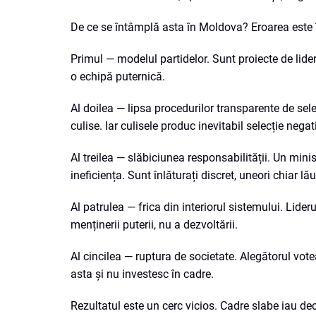
De ce se întâmplă asta în Moldova? Eroarea este 
Primul — modelul partidelor. Sunt proiecte de lider,
o echipă puternică.
Al doilea — lipsa procedurilor transparente de selecț
culise. Iar culisele produc inevitabil selecție negat
Al treilea — slăbiciunea responsabilității. Un min
ineficiența. Sunt înlăturați discret, uneori chiar l
Al patrulea — frica din interiorul sistemului. Lide
menținerii puterii, nu a dezvoltării.
Al cincilea — ruptura de societate. Alegătorul vote
asta și nu investesc în cadre.
Rezultatul este un cerc vicios. Cadre slabe iau deci