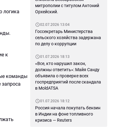
митрополии с титулом Антоний
о логика
Орхейский.
02.07.2026 13:04
Госсекретарь Министерства
анды.
сельского хозяйства задержана
по делу о коррупции
ие к
01.07.2026 18:13
«Все, кто нарушил закон,
должны ответить»: Майя Санду
ные команды
объявила о проверке всех
госпредприятий после скандала
е запроса
в MoldATSA
01.07.2026 18:12
Россия начала покупать бензин
в Индии на фоне топливного
олжать
кризиса — Reuters