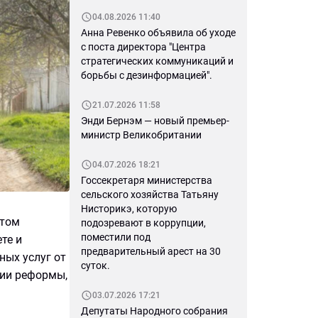
04.08.2026 11:40
Анна Ревенко объявила об уходе
с поста директора "Центра
стратегических коммуникаций и
борьбы с дезинформацией".
21.07.2026 11:58
Энди Бернэм — новый премьер-
министр Великобритании
04.07.2026 18:21
Госсекретаря министерства
сельского хозяйства Татьяну
Нисторикэ, которую
ктом
подозревают в коррупции,
поместили под
те и
предварительный арест на 30
ных услуг от
суток.
ции реформы,
03.07.2026 17:21
Депутаты Народного собрания