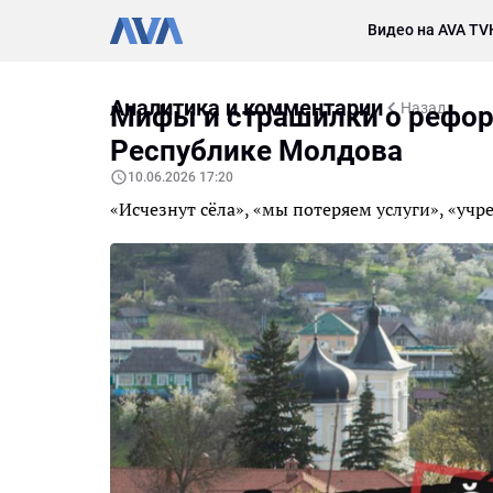
Видео на AVA TV
Аналитика и комментарии
Назад
Мифы и страшилки о рефор
Республике Молдова
10.06.2026 17:20
«Исчезнут сёла», «мы потеряем услуги», «уч