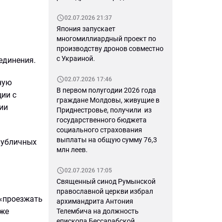
02.07.2026 21:37
Япония запускает
многомиллиардный проект по
производству дронов совместно
с Украиной.
единения.
02.07.2026 17:46
ную
В первом полугодии 2026 года
ии с
граждане Молдовы, живущие в
ии
Приднестровье, получили из
государственного бюджета
социального страхования
выплаты на общую сумму 76,3
публичных
млн леев.
02.07.2026 17:05
Священный синод Румынской
православной церкви избрал
 «проезжать
архимандрита Антония
кже
Телембича на должность
епископа Бессарабской