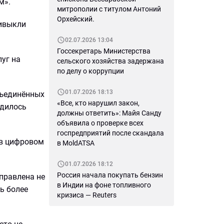
м».
митрополии с титулом Антоний
Орхейский.
ривыкли
02.07.2026 13:04
Госсекретарь Министерства
уг на
сельского хозяйства задержана
по делу о коррупции
01.07.2026 18:13
бъединённых
«Все, кто нарушил закон,
одилось
должны ответить»: Майя Санду
объявила о проверке всех
госпредприятий после скандала
 в цифровом
в MoldATSA
01.07.2026 18:12
Россия начала покупать бензин
правлена не
в Индии на фоне топливного
ь более
кризиса — Reuters