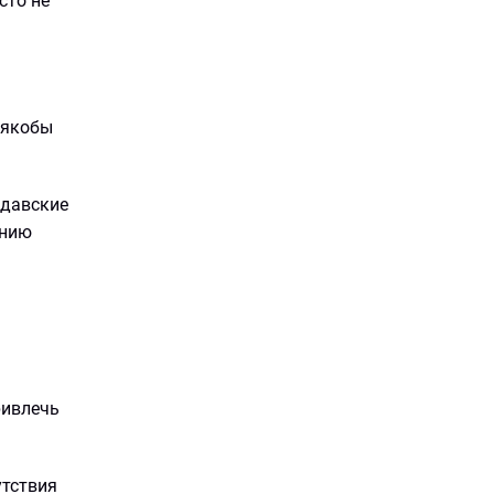
сто не
 якобы
лдавские
ению
ривлечь
утствия