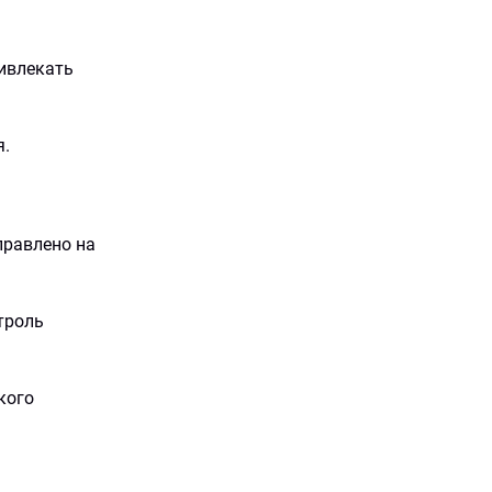
ивлекать
я.
правлено на
троль
кого