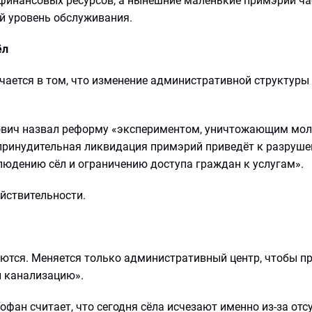
 финансовых ресурсов, а нынешние маленькие примэрии ча
й уровень обслуживания.
ёл
чается в том, что изменение административной структуры
ович назвал реформу «экспериментом, уничтожающим мо
 «принудительная ликвидация примэрий приведёт к разруш
людению сёл и ограничению доступа граждан к услугам».
йствительности.
таются. Меняется только административный центр, чтобы п
и канализацию».
фан считает, что сегодня сёла исчезают именно из-за отс