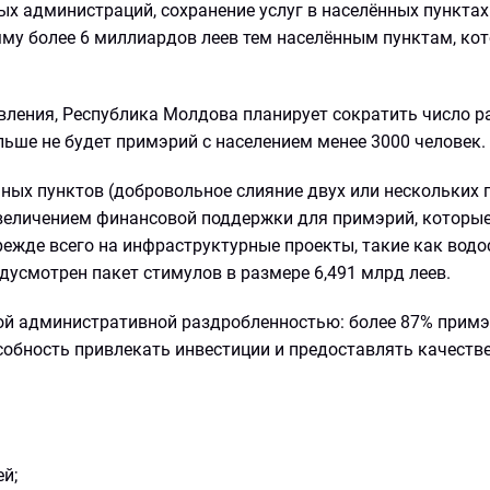
х администраций, сохранение услуг в населённых пунктах
му более 6 миллиардов леев тем населённым пунктам, ко
вления, Республика Молдова планирует сократить число р
льше не будет примэрий с населением менее 3000 человек.
ных пунктов (добровольное слияние двух или нескольких 
увеличением финансовой поддержки для примэрий, которы
режде всего на инфраструктурные проекты, такие как водо
дусмотрен пакет стимулов в размере 6,491 млрд леев.
й административной раздробленностью: более 87% прим
особность привлекать инвестиции и предоставлять качеств
й;