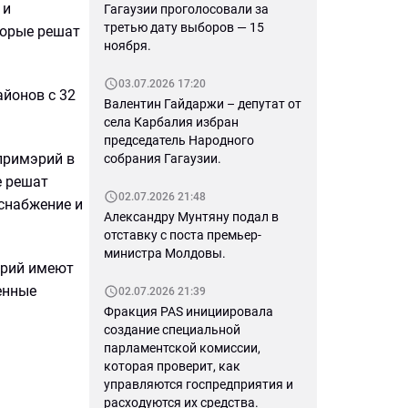
 и
Гагаузии проголосовали за
третью дату выборов — 15
торые решат
ноября.
03.07.2026 17:20
айонов с 32
Валентин Гайдаржи – депутат от
села Карбалия избран
председатель Народного
примэрий в
собрания Гагаузии.
е решат
02.07.2026 21:48
снабжение и
Александру Мунтяну подал в
отставку с поста премьер-
министра Молдовы.
эрий имеют
енные
02.07.2026 21:39
Фракция PAS инициировала
создание специальной
парламентской комиссии,
которая проверит, как
управляются госпредприятия и
расходуются их средства.