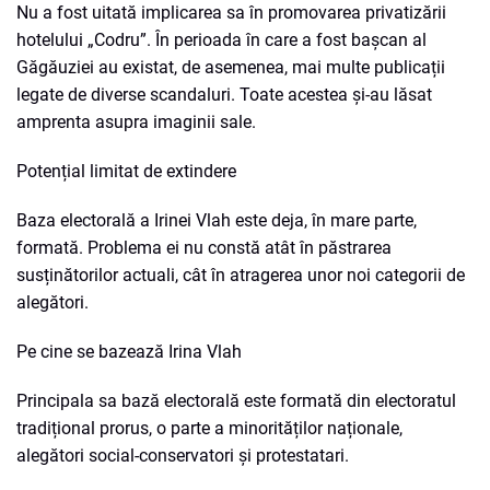
Nu a fost uitată implicarea sa în promovarea privatizării
hotelului „Codru”. În perioada în care a fost bașcan al
Găgăuziei au existat, de asemenea, mai multe publicații
legate de diverse scandaluri. Toate acestea și-au lăsat
amprenta asupra imaginii sale.
Potențial limitat de extindere
Baza electorală a Irinei Vlah este deja, în mare parte,
formată. Problema ei nu constă atât în păstrarea
susținătorilor actuali, cât în atragerea unor noi categorii de
alegători.
Pe cine se bazează Irina Vlah
Principala sa bază electorală este formată din electoratul
tradițional prorus, o parte a minorităților naționale,
alegători social-conservatori și protestatari.