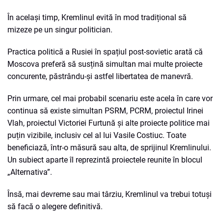
În același timp, Kremlinul evită în mod tradițional să
mizeze pe un singur politician.
Practica politică a Rusiei în spațiul post-sovietic arată că
Moscova preferă să susțină simultan mai multe proiecte
concurente, păstrându-și astfel libertatea de manevră.
Prin urmare, cel mai probabil scenariu este acela în care vor
continua să existe simultan PSRM, PCRM, proiectul Irinei
Vlah, proiectul Victoriei Furtună și alte proiecte politice mai
puțin vizibile, inclusiv cel al lui Vasile Costiuc. Toate
beneficiază, într-o măsură sau alta, de sprijinul Kremlinului.
Un subiect aparte îl reprezintă proiectele reunite în blocul
„Alternativa”.
Însă, mai devreme sau mai târziu, Kremlinul va trebui totuși
să facă o alegere definitivă.