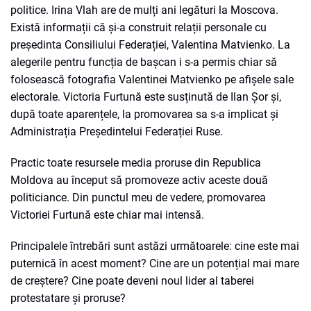
politice. Irina Vlah are de mulți ani legături la Moscova.
Există informații că și-a construit relații personale cu
președinta Consiliului Federației, Valentina Matvienko. La
alegerile pentru funcția de bașcan i s-a permis chiar să
folosească fotografia Valentinei Matvienko pe afișele sale
electorale. Victoria Furtună este susținută de Ilan Șor și,
după toate aparențele, la promovarea sa s-a implicat și
Administrația Președintelui Federației Ruse.
Practic toate resursele media proruse din Republica
Moldova au început să promoveze activ aceste două
politiciance. Din punctul meu de vedere, promovarea
Victoriei Furtună este chiar mai intensă.
Principalele întrebări sunt astăzi următoarele: cine este mai
puternică în acest moment? Cine are un potențial mai mare
de creștere? Cine poate deveni noul lider al taberei
protestatare și proruse?