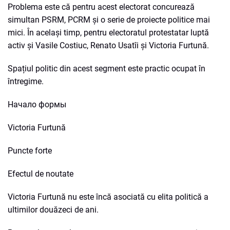
Problema este că pentru acest electorat concurează
simultan PSRM, PCRM și o serie de proiecte politice mai
mici. În același timp, pentru electoratul protestatar luptă
activ și Vasile Costiuc, Renato Usatîi și Victoria Furtună.
Spațiul politic din acest segment este practic ocupat în
întregime.
Начало формы
Victoria Furtună
Puncte forte
Efectul de noutate
Victoria Furtună nu este încă asociată cu elita politică a
ultimilor douăzeci de ani.