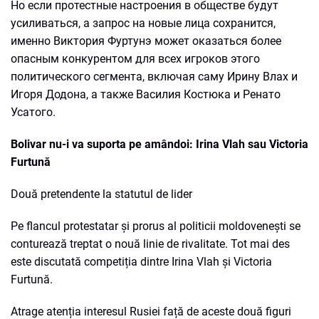
Но если протестные настроения в обществе будут
усиливаться, а запрос на новые лица сохранится,
именно Виктория Фуртунэ может оказаться более
опасным конкурентом для всех игроков этого
политического сегмента, включая саму Ирину Влах и
Игоря Додона, а также Василия Костюка и Ренато
Усатого.
Bolivar nu-i va suporta pe amândoi: Irina Vlah sau Victoria
Furtună
Două pretendente la statutul de lider
Pe flancul protestatar și prorus al politicii moldovenești se
conturează treptat o nouă linie de rivalitate. Tot mai des
este discutată competiția dintre Irina Vlah și Victoria
Furtună.
Atrage atenția interesul Rusiei față de aceste două figuri