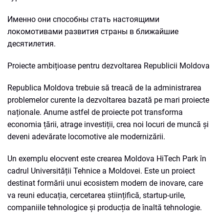
Именно они способны стать настоящими
локомотивами развития страны в ближайшие
десятилетия.
Proiecte ambițioase pentru dezvoltarea Republicii Moldova
Republica Moldova trebuie să treacă de la administrarea
problemelor curente la dezvoltarea bazată pe mari proiecte
naționale. Anume astfel de proiecte pot transforma
economia țării, atrage investiții, crea noi locuri de muncă și
deveni adevărate locomotive ale modernizării.
Un exemplu elocvent este crearea Moldova HiTech Park în
cadrul Universității Tehnice a Moldovei. Este un proiect
destinat formării unui ecosistem modern de inovare, care
va reuni educația, cercetarea științifică, startup-urile,
companiile tehnologice și producția de înaltă tehnologie.