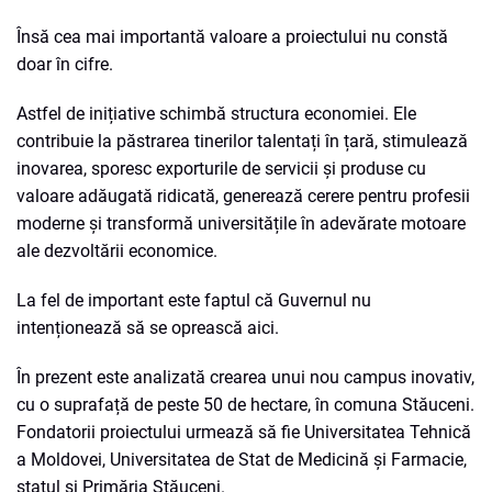
Însă cea mai importantă valoare a proiectului nu constă
doar în cifre.
Astfel de inițiative schimbă structura economiei. Ele
contribuie la păstrarea tinerilor talentați în țară, stimulează
inovarea, sporesc exporturile de servicii și produse cu
valoare adăugată ridicată, generează cerere pentru profesii
moderne și transformă universitățile în adevărate motoare
ale dezvoltării economice.
La fel de important este faptul că Guvernul nu
intenționează să se oprească aici.
În prezent este analizată crearea unui nou campus inovativ,
cu o suprafață de peste 50 de hectare, în comuna Stăuceni.
Fondatorii proiectului urmează să fie Universitatea Tehnică
a Moldovei, Universitatea de Stat de Medicină și Farmacie,
statul și Primăria Stăuceni.