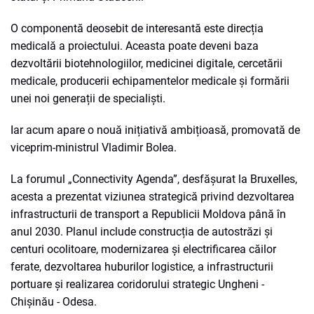
O componentă deosebit de interesantă este direcția
medicală a proiectului. Aceasta poate deveni baza
dezvoltării biotehnologiilor, medicinei digitale, cercetării
medicale, producerii echipamentelor medicale și formării
unei noi generații de specialiști.
Iar acum apare o nouă inițiativă ambițioasă, promovată de
viceprim-ministrul Vladimir Bolea.
La forumul „Connectivity Agenda”, desfășurat la Bruxelles,
acesta a prezentat viziunea strategică privind dezvoltarea
infrastructurii de transport a Republicii Moldova până în
anul 2030. Planul include construcția de autostrăzi și
centuri ocolitoare, modernizarea și electrificarea căilor
ferate, dezvoltarea huburilor logistice, a infrastructurii
portuare și realizarea coridorului strategic Ungheni -
Chișinău - Odesa.