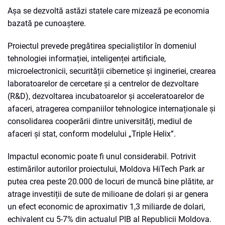
Așa se dezvoltă astăzi statele care mizează pe economia
bazată pe cunoaștere.
Proiectul prevede pregătirea specialiștilor în domeniul
tehnologiei informației, inteligenței artificiale,
microelectronicii, securității cibernetice și ingineriei, crearea
laboratoarelor de cercetare și a centrelor de dezvoltare
(R&D), dezvoltarea incubatoarelor și acceleratoarelor de
afaceri, atragerea companiilor tehnologice internaționale și
consolidarea cooperării dintre universități, mediul de
afaceri și stat, conform modelului „Triple Helix”.
Impactul economic poate fi unul considerabil. Potrivit
estimărilor autorilor proiectului, Moldova HiTech Park ar
putea crea peste 20.000 de locuri de muncă bine plătite, ar
atrage investiții de sute de milioane de dolari și ar genera
un efect economic de aproximativ 1,3 miliarde de dolari,
echivalent cu 5-7% din actualul PIB al Republicii Moldova.