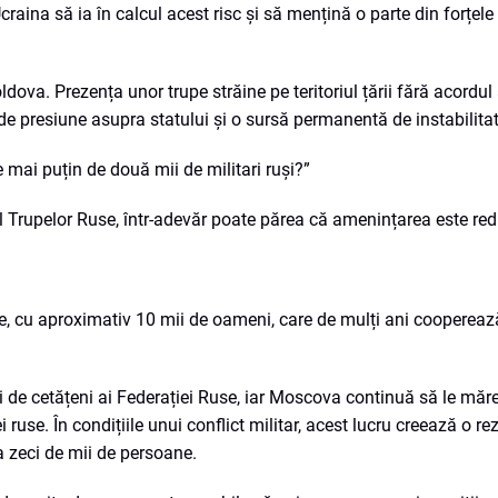
craina să ia în calcul acest risc și să mențină o parte din forțele
ova. Prezența unor trupe străine pe teritoriul țării fără acordul 
 de presiune asupra statului și o sursă permanentă de instabilitat
mai puțin de două mii de militari ruși?”
l Trupelor Ruse, într-adevăr poate părea că amenințarea este re
prie, cu aproximativ 10 mii de oameni, care de mulți ani coopereaz
ii de cetățeni ai Federației Ruse, iar Moscova continuă să le mă
ruse. În condițiile unui conflict militar, acest lucru creează o re
a zeci de mii de persoane.