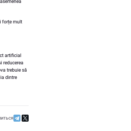
 o asemenea
i forțe mult
 artificial
și reducerea
ova trebuie să
ia dintre
литься