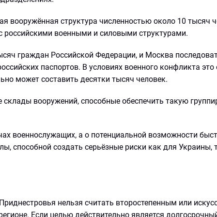
ая вооружённая структура численностью около 10 тысяч ч
 с российскими военными и силовыми структурами.
тысяч граждан Российской Федерации, и Москва последова
оссийских паспортов. В условиях военного конфликта это
ьно может составить десятки тысяч человек.
е склады вооружений, способные обеспечить такую группи
ячах военнослужащих, а о потенциальной возможности быс
ы, способной создать серьёзные риски как для Украины, т
 Приднестровья нельзя считать второстепенным или искус
регионе. Если целью действительно является долгосрочны