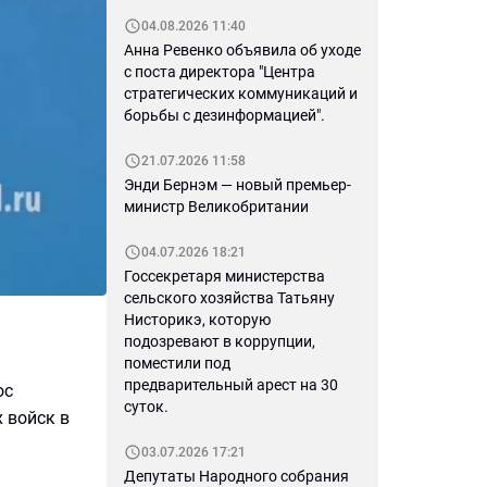
04.08.2026 11:40
Анна Ревенко объявила об уходе
с поста директора "Центра
стратегических коммуникаций и
борьбы с дезинформацией".
21.07.2026 11:58
Энди Бернэм — новый премьер-
министр Великобритании
04.07.2026 18:21
Госсекретаря министерства
сельского хозяйства Татьяну
Нисторикэ, которую
подозревают в коррупции,
поместили под
предварительный арест на 30
ос
суток.
 войск в
03.07.2026 17:21
Депутаты Народного собрания