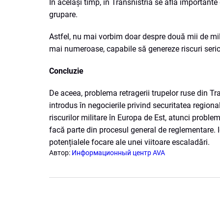
În același timp, în Transnistria se află importan
grupare.
Astfel, nu mai vorbim doar despre două mii de milit
mai numeroase, capabile să genereze riscuri serio
Concluzie
De aceea, problema retragerii trupelor ruse din Tra
introdus în negocierile privind securitatea regiona
riscurilor militare în Europa de Est, atunci problem
facă parte din procesul general de reglementare.
potențialele focare ale unei viitoare escaladări.
Автор:
Информационный центр AVA