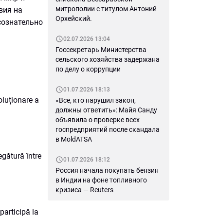
митрополии с титулом Антоний
вия на
Орхейский.
сознательно
02.07.2026 13:04
Госсекретарь Министерства
сельского хозяйства задержана
по делу о коррупции
01.07.2026 18:13
oluționare a
«Все, кто нарушил закон,
должны ответить»: Майя Санду
объявила о проверке всех
госпредприятий после скандала
в MoldATSA
egătură între
01.07.2026 18:12
Россия начала покупать бензин
в Индии на фоне топливного
кризиса — Reuters
participă la