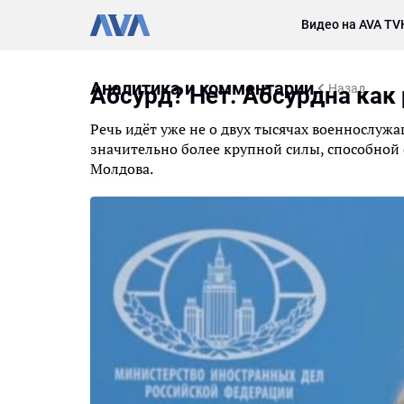
Видео на AVA TV
Аналитика и комментарии
Назад
Абсурд? Нет. Абсурдна как
Речь идёт уже не о двух тысячах военнослу
значительно более крупной силы, способной 
Молдова.