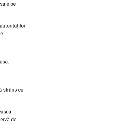
 sale pe
autorităților
e.
dusă.
ă strâns cu
rească
zervă de