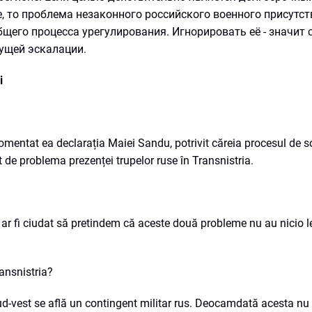
, то проблема незаконного российского военного присутст
его процесса урегулирования. Игнорировать её - значит 
ущей эскалации.
i
 comentat ea declarația Maiei Sandu, potrivit căreia procesul de s
 de problema prezenței trupelor ruse în Transnistria.
ă, ar fi ciudat să pretindem că aceste două probleme nu au nicio l
ansnistria?
ud-vest se află un contingent militar rus. Deocamdată acesta nu 