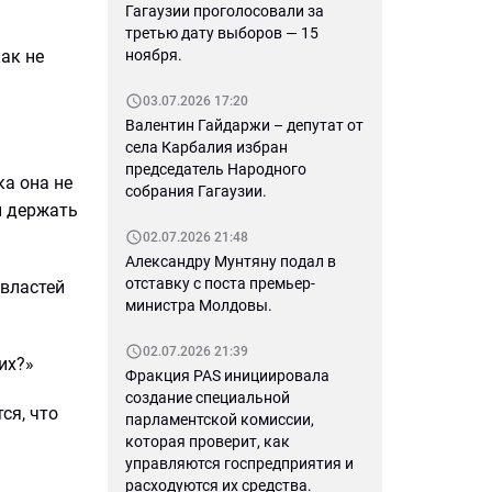
Гагаузии проголосовали за
третью дату выборов — 15
ноября.
ак не
03.07.2026 17:20
Валентин Гайдаржи – депутат от
села Карбалия избран
председатель Народного
ка она не
собрания Гагаузии.
и держать
02.07.2026 21:48
Александру Мунтяну подал в
отставку с поста премьер-
 властей
министра Молдовы.
02.07.2026 21:39
их?»
Фракция PAS инициировала
создание специальной
ся, что
парламентской комиссии,
которая проверит, как
управляются госпредприятия и
расходуются их средства.