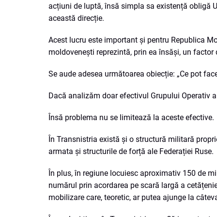
acțiuni de luptă, însă simpla sa existență obligă U
această direcție.
Acest lucru este important și pentru Republica Mold
moldovenești reprezintă, prin ea însăși, un factor
Se aude adesea următoarea obiecție: „Ce pot face 
Dacă analizăm doar efectivul Grupului Operativ a
Însă problema nu se limitează la aceste efective.
În Transnistria există și o structură militară pro
armata și structurile de forță ale Federației Ruse.
În plus, în regiune locuiesc aproximativ 150 de m
numărul prin acordarea pe scară largă a cetățeniei 
mobilizare care, teoretic, ar putea ajunge la câtev