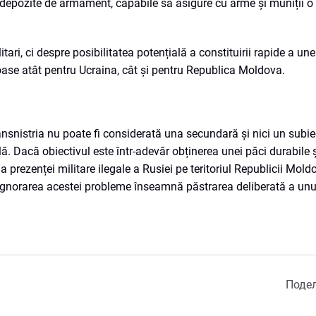
te depozite de armament, capabile să asigure cu arme și muniții
ari, ci despre posibilitatea potențială a constituirii rapide a une
ase atât pentru Ucraina, cât și pentru Republica Moldova.
nsnistria nu poate fi considerată una secundară și nici un subiect
lă. Dacă obiectivul este într-adevăr obținerea unei păci durabile 
a prezenței militare ilegale a Rusiei pe teritoriul Republicii Mold
 Ignorarea acestei probleme înseamnă păstrarea deliberată a unu
Поде