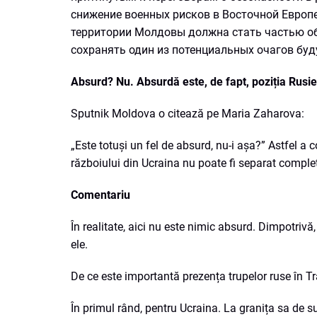
снижение военных рисков в Восточной Европе
территории Молдовы должна стать частью общ
сохранять один из потенциальных очагов буд
Absurd? Nu. Absurdă este, de fapt, poziția Rusie
Sputnik Moldova o citează pe Maria Zaharova:
„Este totuși un fel de absurd, nu-i așa?” Astfel a
războiului din Ucraina nu poate fi separat complet
Comentariu
În realitate, aici nu este nimic absurd. Dimpotriv
ele.
De ce este importantă prezența trupelor ruse în Tr
În primul rând, pentru Ucraina. La granița sa de s