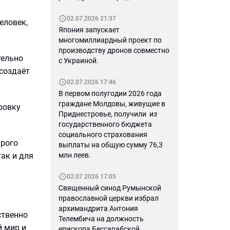
02.07.2026 21:37
еловек,
Япония запускает
многомиллиардный проект по
производству дронов совместно
тельно
с Украиной.
 создаёт
02.07.2026 17:46
В первом полугодии 2026 года
граждане Молдовы, живущие в
ровку
Приднестровье, получили из
государственного бюджета
социального страхования
трого
выплаты на общую сумму 76,3
млн леев.
ак и для
02.07.2026 17:05
Священный синод Румынской
православной церкви избрал
архимандрита Антония
ственно
Телембича на должность
й мир и
епископа Бессарабской